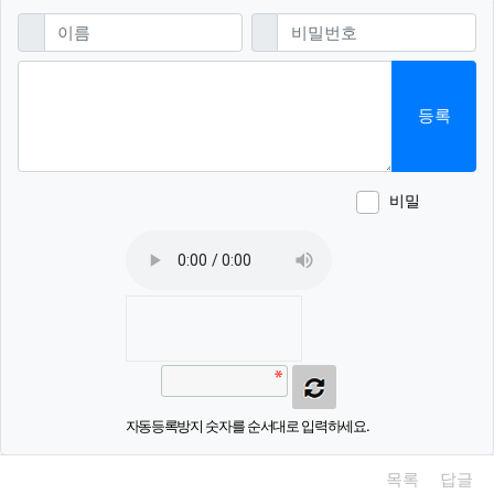
댓글쓰기
필수
필수
이름
비밀번호
등록
비밀
이모티
폰트어
동영
이
새
자동등록방지 숫자를 순서대로 입력하세요.
목록
답글