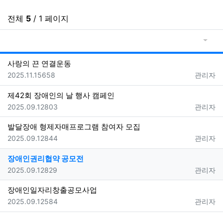
전체
5
/ 1 페이지
게시물
게
사랑의 끈 연결운동
등록일
조회
등록자
2025.11.15
658
관리자
제42회 장애인의 날 행사 캠페인
등록일
조회
등록자
2025.09.12
803
관리자
발달장애 형제자매프로그램 참여자 모집
등록일
조회
등록자
2025.09.12
844
관리자
장애인권리협약 공모전
등록일
조회
등록자
2025.09.12
829
관리자
장애인일자리창출공모사업
등록일
조회
등록자
2025.09.12
584
관리자