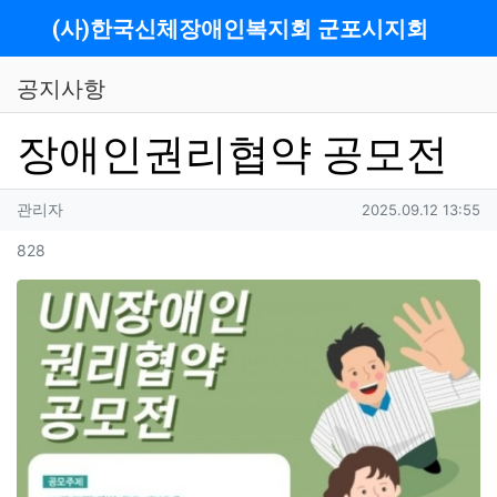
메뉴
(사)한국신체장애인복지회 군포시지회
공지사항
장애인권리협약 공모전
작성자 정보
작성
작성일
관리자
2025.09.12 13:55
컨텐츠 정보
조회
828
본문