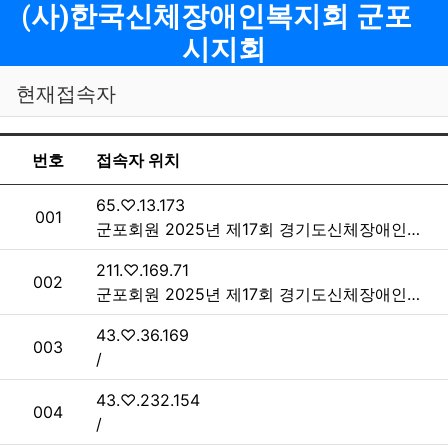
메뉴
(사)한국신체장애인복지회 군포
시지회
현재접속자
현재 접속자 목록
번호
접속자 위치
접속자
65.♡.13.173
번호
001
군포회원 2025년 제17회 경기도신체장애인복지회 사랑의끈연결운동 참가 > 지회소식
접속자
211.♡.169.71
번호
002
군포회원 2025년 제17회 경기도신체장애인복지회 사랑의끈연결운동 참가 > 지회소식
접속자
43.♡.36.169
번호
003
/
접속자
43.♡.232.154
번호
004
/